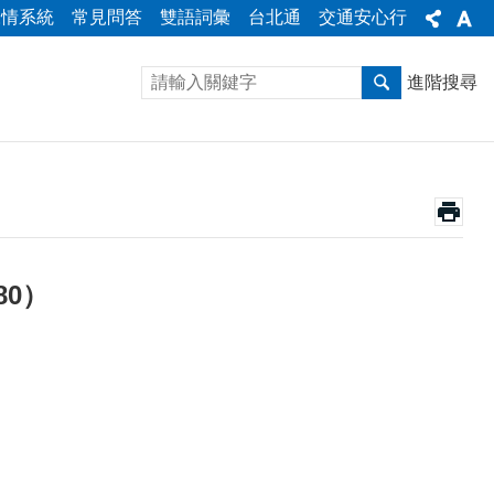
陳情系統
常見問答
雙語詞彙
台北通
交通安心行
進階搜尋
0）