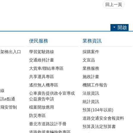
回上一頁
開啟
便民服務
業務資訊
高架橋出入口
學習駕駛路線
採購案件
交通維持計畫
文宣品
大貨車/聯結車專區
業務服務
共享運具專區
施政計畫
遙控無人機專區
機關工作報告
路線
公車廣告提供政令宣導或
法規資訊
訊e點通
公益廣告申請
統計資訊
周飛安管制
檔案開放應用
預算(104年以前)
防災專區
道路交通安全會報資料
臺北市道路設計手冊
預算及法定預算書
道路救援車輛拖救專區