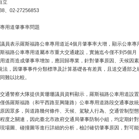
自立
8、02-27256853
專用道肇事率問題
議員表示羅斯福路公車專用道近4個月肇事率大增，顯示公車專
斯福路公車專用道屬本市重大交通建設，實施迄今僅不到5個月（
用道而造成肇事率增加，應回歸專業，針對肇事原因、天候因素
說法，因肇事事件分類標準及計算基礎各有差異，且送交通部之
同難以比較。
交通警察大隊提供黃珊珊議員資料顯示，羅斯福路公車用道設置
僅係羅斯福路（和平西路至興隆路）公車專用道路段交通事故統
原因眾多，與道路幾何條件、天候、駕駛人行為、交通管制型態
程度之關連，因此臺北市政府交通局肇事防制小組，均定期針對
現場圖、碰撞圖等進行詳細的分析，檢討確切肇事原因，對可能