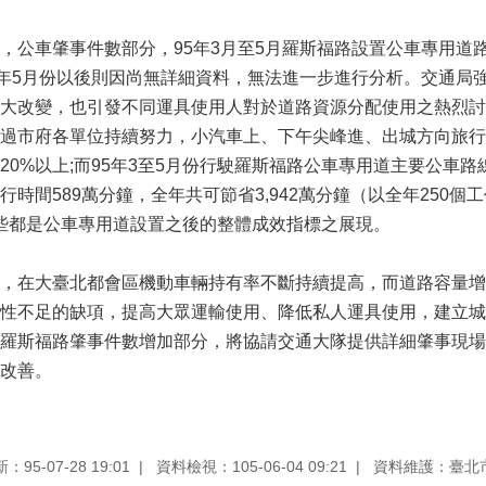
，公車肇事件數部分，95年3月至5月羅斯福路設置公車專用道
5年5月份以後則因尚無詳細資料，無法進一步進行分析。交通局
大改變，也引發不同運具使用人對於道路資源分配使用之熱烈討
過市府各單位持續努力，小汽車上、下午尖峰進、出城方向旅行
20%以上;而95年3至5月份行駛羅斯福路公車專用道主要公車路
時間589萬分鐘，全年共可節省3,942萬分鐘（以全年250個
，這些都是公車專用道設置之後的整體成效指標之展現。
，在大臺北都會區機動車輛持有率不斷持續提高，而道路容量增
性不足的缺項，提高大眾運輸使用、降低私人運具使用，建立城
羅斯福路肇事件數增加部分，將協請交通大隊提供詳細肇事現場
改善。
95-07-28 19:01
資料檢視：105-06-04 09:21
資料維護：臺北