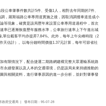
路段公車肇事件數共計5件、受傷1人，相對去年同期的7件、
強調，羅斯福路公車專用道實施之後，因取消調撥車道造成小
論等現象，確實是該局歷年來設置公車專用道過程中，首次
速率已逐漸恢復歷年服務水準，公車旅行速率上下午進出城
線,單位載客平均亦提昇7.84%。此外，每年上午尖峰時段（2
工作天估計）。以每分鐘時間價值1.37元計算，每年可節省社
加有限情況下，配合捷運二期路網建構完整大眾運輸系統路
市永續發展以及人本的交通環境，仍是該局未來持續推動的
圖與相關資料，進行肇事原因的進一步分析，並針對肇事發
市政府交通局
發布日期：95-07-28