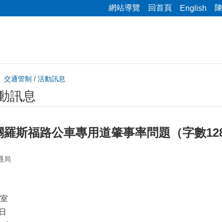
網站導覽
回首頁
English
交通管制 / 活動訊息
活動訊息
羅斯福路公車專用道肇事率問題（字數128
通局
室
日