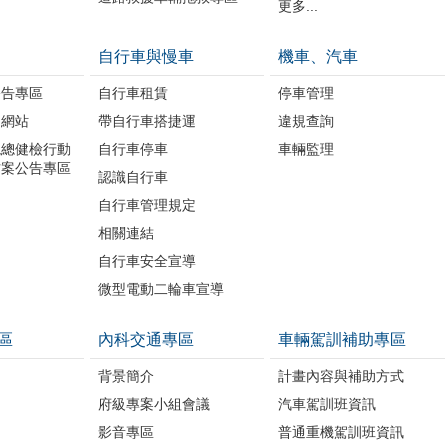
更多...
自行車與慢車
機車、汽車
公告專區
自行車租賃
停車管理
題網站
帶自行車搭捷運
違規查詢
境總健檢行動
自行車停車
車輛監理
方案公告專區
認識自行車
自行車管理規定
相關連結
自行車安全宣導
微型電動二輪車宣導
區
內科交通專區
車輛駕訓補助專區
背景簡介
計畫內容與補助方式
府級專案小組會議
汽車駕訓班資訊
影音專區
普通重機駕訓班資訊