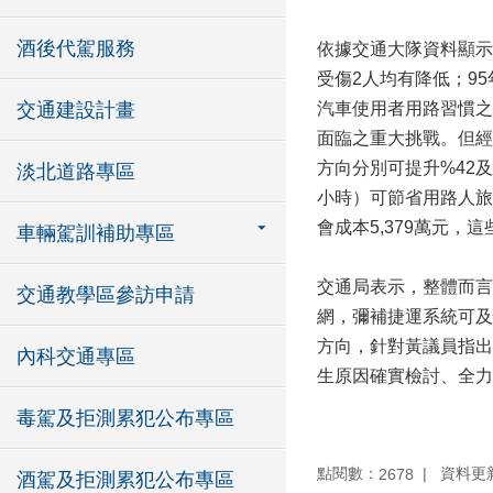
酒後代駕服務
依據交通大隊資料顯示
受傷2人均有降低；9
交通建設計畫
汽車使用者用路習慣之
面臨之重大挑戰。但經
方向分別可提升%42及
淡北道路專區
小時）可節省用路人旅行
會成本5,379萬元
車輛駕訓補助專區
交通局表示，整體而言
交通教學區參訪申請
網，彌補捷運系統可及
方向，針對黃議員指出
內科交通專區
生原因確實檢討、全力
毒駕及拒測累犯公布專區
點閱數：
資料更新：
2678
酒駕及拒測累犯公布專區