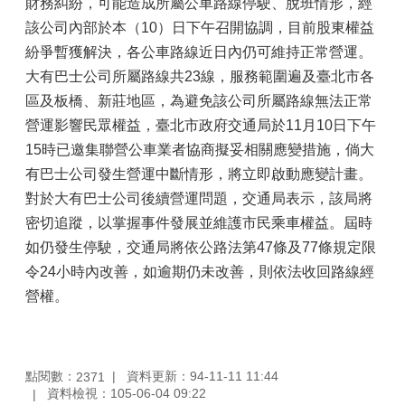
財務糾紛，可能造成所屬公車路線停駛、脫班情形，經
該公司內部於本（10）日下午召開協調，目前股東權益
紛爭暫獲解決，各公車路線近日內仍可維持正常營運。
大有巴士公司所屬路線共23線，服務範圍遍及臺北市各
區及板橋、新莊地區，為避免該公司所屬路線無法正常
營運影響民眾權益，臺北市政府交通局於11月10日下午
15時已邀集聯營公車業者協商擬妥相關應變措施，倘大
有巴士公司發生營運中斷情形，將立即啟動應變計畫。
對於大有巴士公司後續營運問題，交通局表示，該局將
密切追蹤，以掌握事件發展並維護市民乘車權益。屆時
如仍發生停駛，交通局將依公路法第47條及77條規定限
令24小時內改善，如逾期仍未改善，則依法收回路線經
營權。
點閱數：
資料更新：94-11-11 11:44
2371
資料檢視：105-06-04 09:22