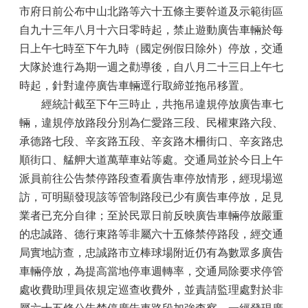
市府日前公布中山北路等六十五條主要幹道及示範街區
自九十三年八月十六日零時起，禁止遊動廣告車輛於每
日上午七時至下午九時（國定例假日除外）停放，交通
大隊於進行為期一週之勸導後，自八月二十三日上午七
時起，針對違停廣告車輛逕行取締並拖吊移置。
經統計截至下午三時止，共拖吊違規停放廣告車七
輛，違規停放路段分別為仁愛路三段、民權東路六段、
承德路七段、辛亥路五段、辛亥路木柵街口、辛亥路忠
順街口、艋舺大道萬華車站等處。交通局並於今日上午
派員前往公告禁停路段查看廣告車停放情形，經現場巡
訪，可明顯發現該等管制路段已少有廣告車停放，足見
業者已充分自律；至於民眾日前反映廣告車輛停放嚴重
的忠誠路、德行東路等非屬六十五條禁停路段，經交通
局實地訪查，忠誠路市立棒球場附近仍有為數眾多廣告
車輛停放，為提高當地停車週轉率，交通局除要求停管
處收費助理員依規定巡查收費外，並責請監理處對於非