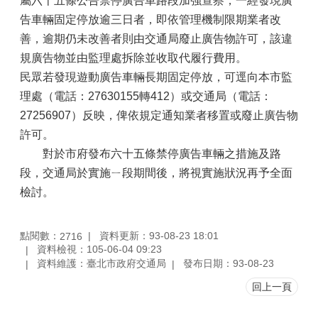
屬六十五條公告禁停廣告車路段加強查察，一經發現廣
告車輛固定停放逾三日者，即依管理機制限期業者改
善，逾期仍未改善者則由交通局廢止廣告物許可，該違
規廣告物並由監理處拆除並收取代履行費用。
民眾若發現遊動廣告車輛長期固定停放，可逕向本市監
理處（電話：27630155轉412）或交通局（電話：
27256907）反映，俾依規定通知業者移置或廢止廣告物
許可。
對於市府發布六十五條禁停廣告車輛之措施及路
段，交通局於實施ㄧ段期間後，將視實施狀況再予全面
檢討。
點閱數：
資料更新：93-08-23 18:01
2716
資料檢視：105-06-04 09:23
資料維護：臺北市政府交通局
發布日期：93-08-23
回上一頁