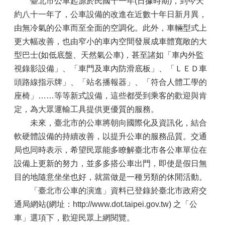
臺北市公車起源於民國十一年(日據時期)，到今天
約八十一年了，公車設備的改進在近數十年日新月異，
由無冷氣的公車而至全面的空調化。此外，車輛型式上
更大幅改善，也由窄小的車內空間發展成車體寬敞的大
型巴士(如低底盤、天然氣公車)，甚至諸如「車內外監
視錄影設備」、「車門及車內防滑底板」、「ＬＥＤ車
頭路線指示牌」、「站名播報器」、「符合人體工學的
座椅」……等等新式設備，這些都受到乘客的歡迎與肯
定，為大眾運輸工具提供更優質的服務。
未來，臺北市的公車將朝向國際化及資訊化，結合
軟硬體設備的持續改善，以提升公車的服務品質。交通
局也同時表示，希望民眾能多瞭解臺北市各公車單位在
設備上更新的努力，並多多搭公車出門，即使是假日無
目的地隨意坐坐也好，就當做是一種另類的休閒活動。
「臺北市公車的演進」資料已登錄於臺北市政府交
通局網站(網址：http://www.dot.taipei.gov.tw) 之「公
車」選項下，歡迎民眾上網閱覽。