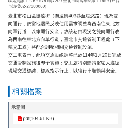
聯絡資訊：2759-9741轉7200 臺北市民當家熱線：1999 (外縣
市請撥02-27208889)
臺北市松山區撫遠街（撫遠街403巷至塔悠路）現為雙
向通行，依當地居民反映使用需求調整為西南往東北方
向單行道，以維通行安全；故該巷由現況之雙向通行改
為西南往東北方向單行道，臺北市交通管制工程處（下
稱交工處）將配合調整相關交通管制設施。
交工處表示，此項交通動線調整已於114年1月20日完成
交通管制設施後即予實施；交工處特別籲請駕駛人遵循
現場交通標誌、標線指示行止，以維行車順暢與安全。
相關檔案
示意圖
pdf(104.61 KB)