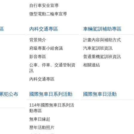
自行車安全宣導
微型電動二輪車宣導
區
內科交通專區
車輛駕訓補助專區
背景簡介
計畫內容與補助方式
府級專案小組會議
汽車駕訓班資訊
影音專區
普通重機駕訓班資訊
公車、停車、交通管制資
相關連結
訊
內科交通專區
累犯公布
國際無車日系列活動
國際無車日活動
114年國際無車日系列活
動專區
無車日緣起
歷年活動照片