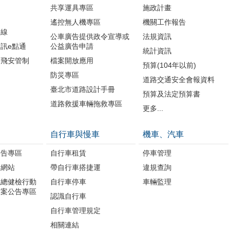
共享運具專區
施政計畫
遙控無人機專區
機關工作報告
路線
公車廣告提供政令宣導或
法規資訊
訊e點通
公益廣告申請
統計資訊
周飛安管制
檔案開放應用
預算(104年以前)
防災專區
道路交通安全會報資料
臺北市道路設計手冊
預算及法定預算書
道路救援車輛拖救專區
更多...
自行車與慢車
機車、汽車
公告專區
自行車租賃
停車管理
題網站
帶自行車搭捷運
違規查詢
境總健檢行動
自行車停車
車輛監理
方案公告專區
認識自行車
自行車管理規定
相關連結