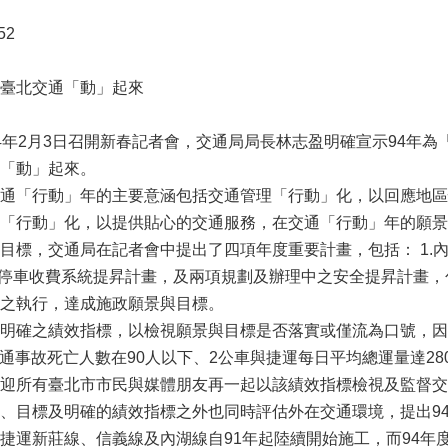
52
臺北交通「動」起來
4年2月3日召開新春記者會，交通局局長林志盈明確宣示94年
「動」起來。
通「行動」年的主要意涵包括交通管理「行動」化，以回應地區
「行動」化，以提供貼心的交通服務，在交通「行動」年的願景
目標，交通局在記者會中提出了四項年度重要計畫，包括： 1.內
邊停車收費系統提昇計畫，及兩項規劃及辦理中之安全提昇計畫，包
之執行，達成施政願景與目標。
明確之績效指標，以檢視願景與目標是否落實或僅流為口號，因
交通事故死亡人數在90人以下、2公車與捷運每日平均總運量達2
迎所有臺北市市民與媒體朋友再一起以該績效指標檢視及監督交
、目標及明確的績效指標之外也同時評估外在交通環境，提出9
捷運新莊線、信義線及內湖線自91年起陸續開始施工，而94年