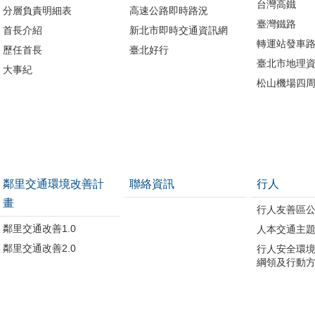
台灣高鐵
分層負責明細表
高速公路即時路況
臺灣鐵路
首長介紹
新北市即時交通資訊網
轉運站發車
歷任首長
臺北好行
臺北市地理資
大事紀
松山機場四
鄰里交通環境改善計
聯絡資訊
行人
畫
行人友善區
鄰里交通改善1.0
人本交通主
鄰里交通改善2.0
行人安全環
綱領及行動