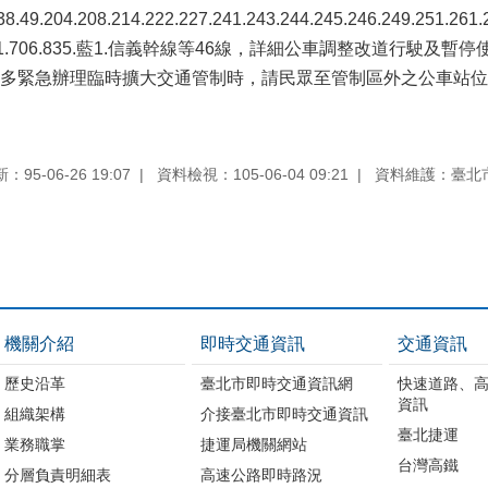
.38.49.204.208.214.222.227.241.243.244.245.246.249.251.261
.670.671.706.835.藍1.信義幹線等46線，詳細公車調整改道行
多緊急辦理臨時擴大交通管制時，請民眾至管制區外之公車站位
95-06-26 19:07
資料檢視：105-06-04 09:21
資料維護：臺北
機關介紹
即時交通資訊
交通資訊
歷史沿革
臺北市即時交通資訊網
快速道路、
資訊
組織架構
介接臺北市即時交通資訊
臺北捷運
業務職掌
捷運局機關網站
台灣高鐵
分層負責明細表
高速公路即時路況