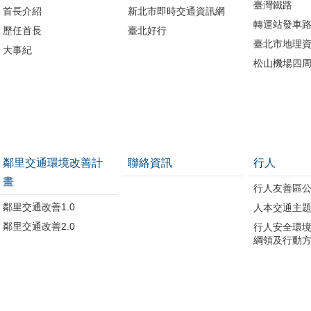
臺灣鐵路
首長介紹
新北市即時交通資訊網
轉運站發車
歷任首長
臺北好行
臺北市地理資
大事紀
松山機場四
鄰里交通環境改善計
聯絡資訊
行人
畫
行人友善區
鄰里交通改善1.0
人本交通主
鄰里交通改善2.0
行人安全環
綱領及行動