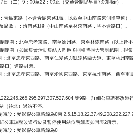
7日（二）9：00至22：00止（交通管制提早自7:00開始）。
」：青島東路（不含青島東路1號，以西至中山南路東側慢車道
、反腐敗」：濟南路1段（中山南路至林森南路，均不含路口）。
制範圍：北至忠孝東路、南至徐州路、東至林森南路（以上皆不
制範圍（如因集會活動集結人潮過多則臨時擴大管制範圍，視集
範圍：北至忠孝東西路、南至仁愛路與凱達格蘭大道、東至杭州
路口）道路封閉。
範圍：北至忠孝東西路、南至愛國東西路、東至杭州南路、西至重
22.246.265.295.297.307.527.604.等9路，詳細公車
院站（往北）過站不停。
公車路線為0南.2.5.15.18.22.37.49.208.222.227.246.261.
，詳細公車調整改道行駛及暫停使用站位明細表如附表2所示。
制時段：受影響公車路線為0