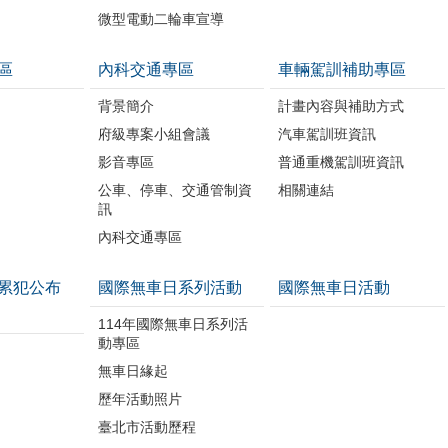
微型電動二輪車宣導
區
內科交通專區
車輛駕訓補助專區
背景簡介
計畫內容與補助方式
府級專案小組會議
汽車駕訓班資訊
影音專區
普通重機駕訓班資訊
公車、停車、交通管制資
相關連結
訊
內科交通專區
累犯公布
國際無車日系列活動
國際無車日活動
114年國際無車日系列活
動專區
無車日緣起
歷年活動照片
臺北市活動歷程