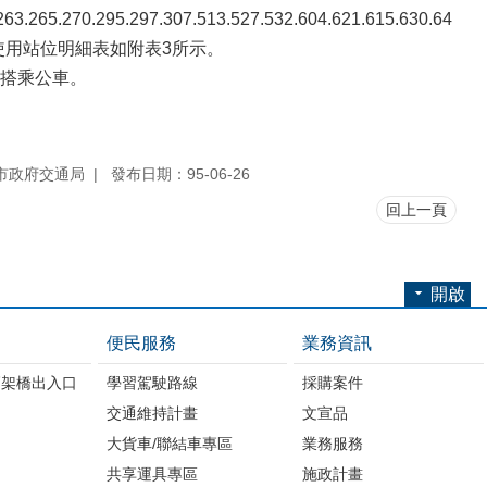
.263.265.270.295.297.307.513.527.532.604.621.615.630.64
駛及暫停使用站位明細表如附表3所示。
搭乘公車。
市政府交通局
發布日期：95-06-26
回上一頁
開啟
便民服務
業務資訊
高架橋出入口
學習駕駛路線
採購案件
交通維持計畫
文宣品
大貨車/聯結車專區
業務服務
共享運具專區
施政計畫