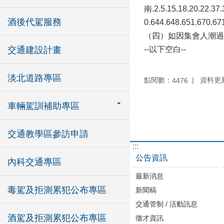
南.2.5.15.18.20.22.37
酒後代駕服務
0.644.648.651
（四）如因集會人潮過
交通建設計畫
--以下空白--
淡北道路專區
點閱數：
資料更新：
4476
車輛駕訓補助專區
交通教學區參訪申請
:::
公告資訊
內科交通專區
最新消息
毒駕及拒測累犯公布專區
新聞稿
交通管制 / 活動訊息
酒駕及拒測累犯公布專區
徵才資訊