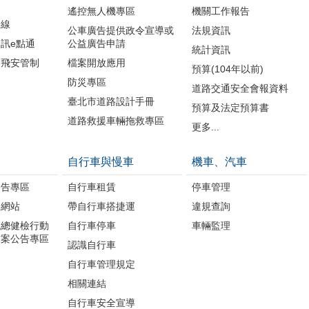
遙控無人機專區
機關工作報告
路線
公車廣告提供政令宣導或
法規資訊
訊e點通
公益廣告申請
統計資訊
周飛安管制
檔案開放應用
預算(104年以前)
防災專區
道路交通安全會報資料
臺北市道路設計手冊
預算及法定預算書
道路救援車輛拖救專區
更多...
自行車與慢車
機車、汽車
公告專區
自行車租賃
停車管理
題網站
帶自行車搭捷運
違規查詢
境總健檢行動
自行車停車
車輛監理
方案公告專區
認識自行車
自行車管理規定
相關連結
自行車安全宣導