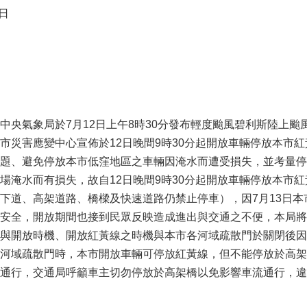
日
中央氣象局於7月12日上午8時30分發布輕度颱風碧利斯陸上
市災害應變中心宣佈於12日晚間9時30分起開放車輛停放本市
題、避免停放本市低窪地區之車輛因淹水而遭受損失，並考量停
場淹水而有損失，故自12日晚間9時30分起開放車輛停放本市
下道、高架道路、橋樑及快速道路仍禁止停車），因7月13日
安全，開放期間也接到民眾反映造成進出與交通之不便，本局將
與開放時機、開放紅黃線之時機與本市各河域疏散門於關閉後因
河域疏散門時，本市開放車輛可停放紅黃線，但不能停放於高架
通行，交通局呼籲車主切勿停放於高架橋以免影響車流通行，違