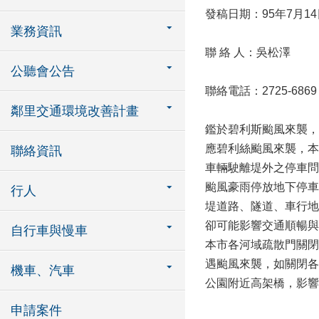
發稿日期：95年7月14
業務資訊
聯 絡 人：吳松澤
公聽會公告
聯絡電話：2725-6869
鄰里交通環境改善計畫
鑑於碧利斯颱風來襲，
應碧利絲颱風來襲，本
聯絡資訊
車輛駛離堤外之停車問
颱風豪雨停放地下停車
行人
堤道路、隧道、車行地
卻可能影響交通順暢與
自行車與慢車
本市各河域疏散門關閉
遇颱風來襲，如關閉各
機車、汽車
公園附近高架橋，影響
申請案件