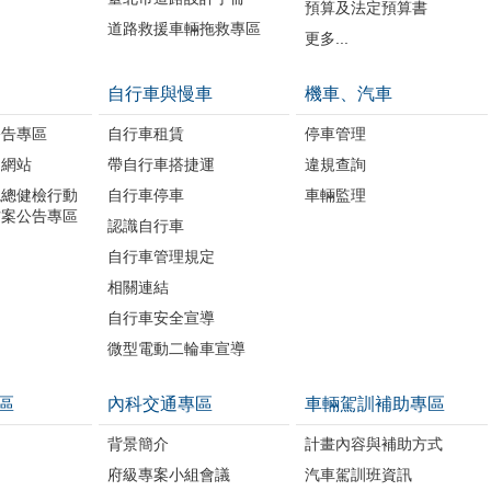
預算及法定預算書
道路救援車輛拖救專區
更多...
自行車與慢車
機車、汽車
公告專區
自行車租賃
停車管理
題網站
帶自行車搭捷運
違規查詢
境總健檢行動
自行車停車
車輛監理
方案公告專區
認識自行車
自行車管理規定
相關連結
自行車安全宣導
微型電動二輪車宣導
區
內科交通專區
車輛駕訓補助專區
背景簡介
計畫內容與補助方式
府級專案小組會議
汽車駕訓班資訊