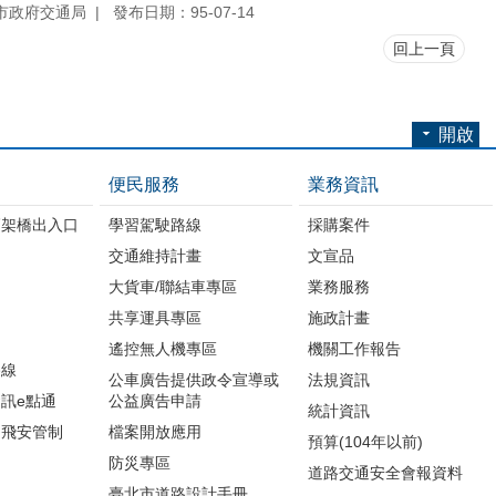
市政府交通局
發布日期：95-07-14
回上一頁
開啟
便民服務
業務資訊
高架橋出入口
學習駕駛路線
採購案件
交通維持計畫
文宣品
大貨車/聯結車專區
業務服務
共享運具專區
施政計畫
遙控無人機專區
機關工作報告
路線
公車廣告提供政令宣導或
法規資訊
訊e點通
公益廣告申請
統計資訊
周飛安管制
檔案開放應用
預算(104年以前)
防災專區
道路交通安全會報資料
臺北市道路設計手冊