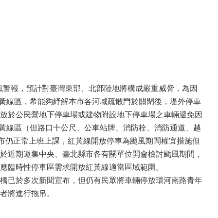
颱風警報，預計對臺灣東部、北部陸地將構成嚴重威脅，為因
紅黃線區，希能夠紓解本市各河域疏散門於關閉後，堤外停車
放於公民營地下停車場或建物附設地下停車場之車輛避免因
紅黃線區（但路口十公尺、公車站牌、消防栓、消防通道、越
本市仍正常上班上課，紅黃線開放停車為颱風期間權宜措施但
於近期邀集中央、臺北縣市各有關單位開會檢討颱風期間，
應臨時性停車區需求開放紅黃線適當區域範圍。
橋已於多次新聞宣布，但仍有民眾將車輛停放環河南路青年
者將進行拖吊。