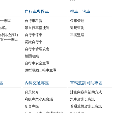
自行車與慢車
機車、汽車
公告專區
自行車租賃
停車管理
題網站
帶自行車搭捷運
違規查詢
境總健檢行動
自行車停車
車輛監理
方案公告專區
認識自行車
自行車管理規定
相關連結
自行車安全宣導
微型電動二輪車宣導
區
內科交通專區
車輛駕訓補助專區
背景簡介
計畫內容與補助方式
府級專案小組會議
汽車駕訓班資訊
影音專區
普通重機駕訓班資訊