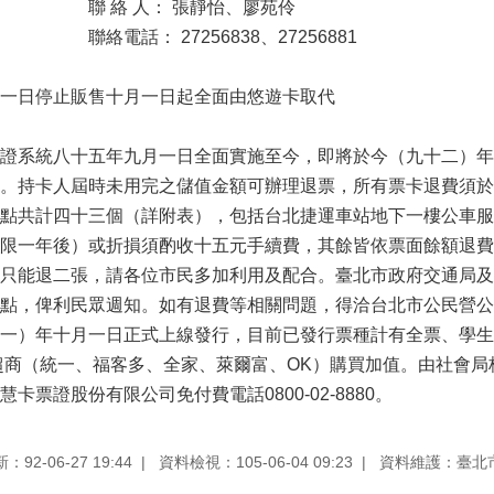
： 張靜怡、廖苑伶
7256838、27256881
一日停止販售十月一日起全面由悠遊卡取代
系統八十五年九月一日全面實施至今，即將於今（九十二）年
。持卡人屆時未用完之儲值金額可辦理退票，所有票卡退費須於
共計四十三個（詳附表），包括台北捷運車站地下一樓公車服
限一年後）或折損須酌收十五元手續費，其餘皆依票面餘額退費
只能退二張，請各位市民多加利用及配合。臺北市政府交通局及
點，俾利民眾週知。如有退費等相關問題，得洽台北市公民營公車聯營
）年十月一日正式上線發行，目前已發行票種計有全票、學生票
超商（統一、福客多、全家、萊爾富、OK）購買加值。由社會
卡票證股份有限公司免付費電話0800-02-8880。
92-06-27 19:44
資料檢視：105-06-04 09:23
資料維護：臺北