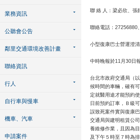
聯 絡 人：梁必欣、張
業務資訊
聯絡電話：27256880、
公聽會公告
小型復康巴士營運澄清 (
鄰里交通環境改善計畫
中時晚報於11月30
聯絡資訊
台北市政府交通局（以
行人
候時間的車輛，確有可
定就醫用途才能預約使
自行車與慢車
日前預約訂車，Ｂ級可
誤致死案件實與復康巴
機車、汽車
交通局與建明租賃公司
養維修作業，且因為目
申請案件
及下午５時至７時為排