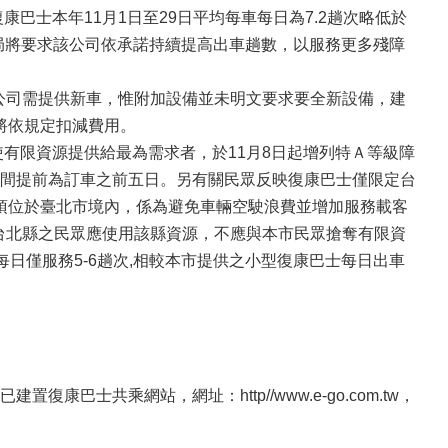
巴士本年11月1日至29日平均每車每日為7.2趟次略低於
本局將要求該公司依承諾持續提高出車趟數，以服務更多殘障
該公司需提供新車，惟附加設備並未明文要求要全新設備，建
將依規定扣減費用。
使有限資源提供給最為需求者，於11月8日起增列特Ａ等級障
間提前為訂車之前五日。另有關民眾反映復康巴士僅限定台
點須位於臺北市境內，係為避免車輛空駛浪費並增加服務載客
於台北縣之民眾應使用該縣資源，不應與本市民眾搶奪有限資
每日僅服務5-6趟次,相較本市提供之小型復康巴士每日出車
士共乘網站，網址：http//www.e-go.com.tw，