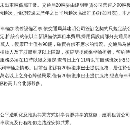
未出車輛係屬正常。交通局20輛委由建明租賃公司營運之90輛復康
平均趟次，惟仍較過去歷年之日平均趟次高出許多(詳如附表)，
斯車輛加裝舊設備乙事,依交通局與建明公司簽訂之契約只規定
定,惟該合約依以全新設備估算租車費用,採用舊設備部分交通局
1萬人，復康巴士僅有90輛，確實有供不應求的情況。交通局為
植物人及下肢體重度以上障礙，須撐雙拐或乘坐輪椅者，預約時
服務必須在11時以後之規定,查每日上午11時以前服務班次起
不到車輛之情形。目前台北縣有20輛復康巴士提供服務，居住
萬名以上之身心障礙民眾,僅有20輛復康巴士提供服務,經查每車
之服務高出台北縣甚多。
平透明化及推動共乘方式以享資源共享的益處，建明租賃公司已建置復康巴
車狀況及行程相似之路線安排共乘。