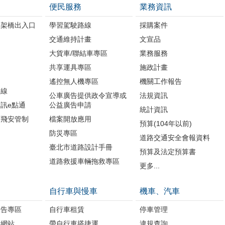
便民服務
業務資訊
高架橋出入口
學習駕駛路線
採購案件
交通維持計畫
文宣品
大貨車/聯結車專區
業務服務
共享運具專區
施政計畫
遙控無人機專區
機關工作報告
路線
公車廣告提供政令宣導或
法規資訊
訊e點通
公益廣告申請
統計資訊
周飛安管制
檔案開放應用
預算(104年以前)
防災專區
道路交通安全會報資料
臺北市道路設計手冊
預算及法定預算書
道路救援車輛拖救專區
更多...
自行車與慢車
機車、汽車
公告專區
自行車租賃
停車管理
題網站
帶自行車搭捷運
違規查詢