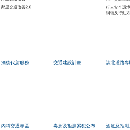
鄰里交通改善2.0
行人安全環
綱領及行動
酒後代駕服務
交通建設計畫
淡北道路專
內科交通專區
毒駕及拒測累犯公布
酒駕及拒測