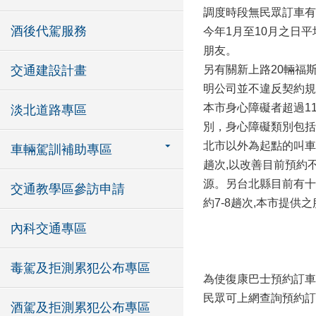
調度時段無民眾訂車有
酒後代駕服務
今年1月至10月之日
朋友。
交通建設計畫
另有關新上路20輛福
明公司並不違反契約規
本市身心障礙者超過1
淡北道路專區
別，身心障礙類別包括
北市以外為起點的叫車
車輛駕訓補助專區
趟次,以改善目前預約
源。另台北縣目前有十
交通教學區參訪申請
約7-8趟次,本市提供
內科交通專區
毒駕及拒測累犯公布專區
為使復康巴士預約訂車公
民眾可上網查詢預約訂
酒駕及拒測累犯公布專區