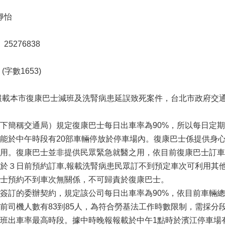
靜怡
25276838
字數1653)
日報載本市復康巴士減班及洗腎病患延誤致死案件，台北市政府交
下簡稱交通局）規定復康巴士每日出車率為90%，所以每日定
能於中午時段有20部車輛停放於停車場內。復康巴士係提供身
用。復康巴士並非提供民眾緊急就醫之用，依目前復康巴士訂車
於３日前預約訂車,報載洗腎病患民眾訂不到預定車次可利用其
士預約不到車次無關係，不可歸責於復康巴士。
簽訂的委辦契約，規定該公司每日出車率為90%，依目前車輛總
前司機人數有83到85人，為符合勞基法工作時數限制，需採分
班出車率最高時段。據中時晚報報載於中午1點時於濱江停車場有