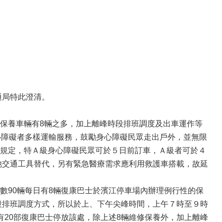
通局特此澄清。
期保養車輛有8輛之多，加上離峰時段排班調度及出車運作等
心障礙者多樣運輸服務，鼓勵身心障礙民眾走出戶外，並無限
規定，特Ａ級身心障礙民眾可於５日前訂車，Ａ級者可於４
他交通工具替代，另有緊急醫療需求應利用救護車搭載，故延
數90輛每日有8輛復康巴士於濱江停車場內辦理例行性的保
段排班調度方式，所以於上、下午尖峰時間，上午７時至９時
20部復康巴士停放該處，除上述8輛維修保養外，加上離峰