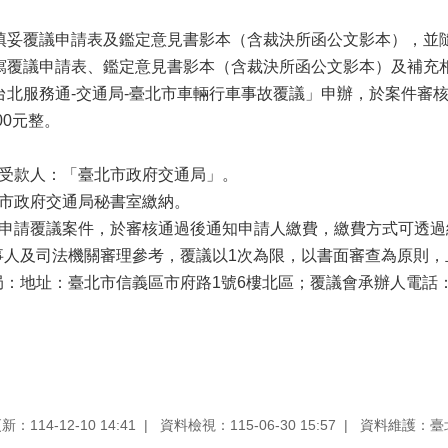
：請填妥覆議申請表及鑑定意見書影本（含裁決所函公文影本），
場填寫覆議申請表、鑑定意見書影本（含裁決所函公文影本）及補
由「台北服務通-交通局-臺北市車輛行車事故覆議」申辦，於案件審
00元整。
註明受款人：「臺北市政府交通局」。
臺北市政府交通局秘書室繳納。
上申請覆議案件，於審核通過後通知申請人繳費，繳費方式可透過網路AT
事人及司法機關審理參考，覆議以1次為限，以書面審查為原則
地址：臺北市信義區市府路1號6樓北區；覆議會承辦人電話：02-272
：114-12-10 14:41
資料檢視：115-06-30 15:57
資料維護：臺