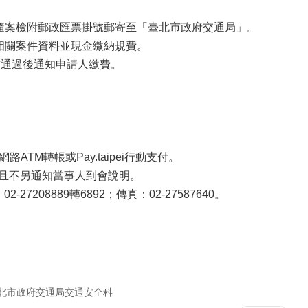
並隨案檢附郵政匯票掛號郵寄至「臺北市政府交通局」。
充相關案件資料並現金繳納規費。
核通過後通知申請人繳費。
M轉帳或Pay.taipei行動支付。
，且不另通知當事人到會說明。
08889轉6892；傳真：02-27587640。
北市政府交通局交通安全科