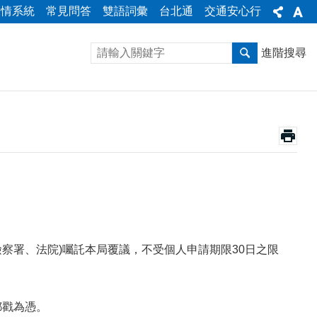
陳情系統
常見問答
雙語詞彙
台北通
交通安心行
進階搜尋
檢察署、法院)囑託本局覆議，不受個人申請期限30日之限
郵戳為憑。