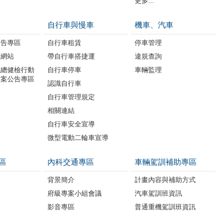
更多...
自行車與慢車
機車、汽車
公告專區
自行車租賃
停車管理
題網站
帶自行車搭捷運
違規查詢
境總健檢行動
自行車停車
車輛監理
方案公告專區
認識自行車
自行車管理規定
相關連結
自行車安全宣導
微型電動二輪車宣導
區
內科交通專區
車輛駕訓補助專區
背景簡介
計畫內容與補助方式
府級專案小組會議
汽車駕訓班資訊
影音專區
普通重機駕訓班資訊