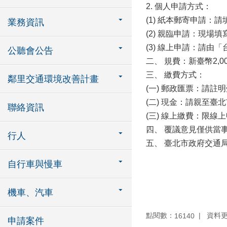
2. 個人申請方式：
(1) 紙本郵寄申請
業務資訊
(2) 親臨申請：現
(3) 線上申請：請
公聽會公告
二、 規費：新臺幣2,0
三、 繳費方式：
鄰里交通環境改善計畫
(一) 郵政匯票：請
(二) 現金：請親至
聯絡資訊
(三) 線上繳費：限線
四、 覆議意見僅供當
行人
五、 臺北市政府交通局：
自行車與慢車
機車、汽車
點閱數：
資料更新
16140
申請案件