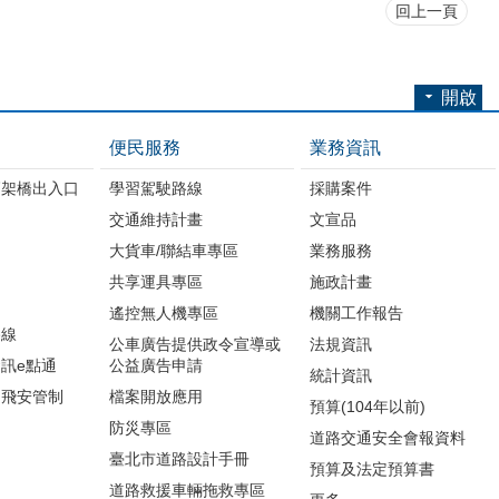
回上一頁
開啟
便民服務
業務資訊
高架橋出入口
學習駕駛路線
採購案件
交通維持計畫
文宣品
大貨車/聯結車專區
業務服務
共享運具專區
施政計畫
遙控無人機專區
機關工作報告
路線
公車廣告提供政令宣導或
法規資訊
訊e點通
公益廣告申請
統計資訊
周飛安管制
檔案開放應用
預算(104年以前)
防災專區
道路交通安全會報資料
臺北市道路設計手冊
預算及法定預算書
道路救援車輛拖救專區