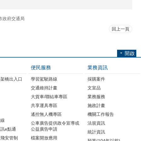
市政府交通局
回上一頁
開啟
便民服務
業務資訊
高架橋出入口
學習駕駛路線
採購案件
交通維持計畫
文宣品
大貨車/聯結車專區
業務服務
共享運具專區
施政計畫
遙控無人機專區
機關工作報告
路線
公車廣告提供政令宣導或
法規資訊
訊e點通
公益廣告申請
統計資訊
周飛安管制
檔案開放應用
預算(104年以前)