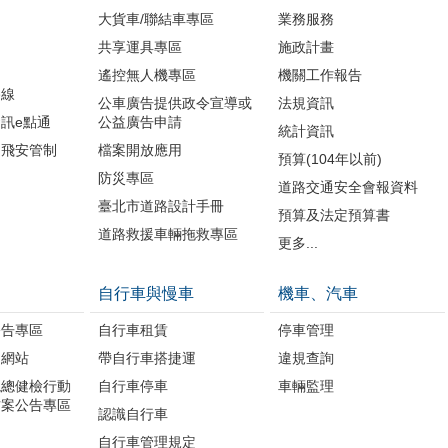
大貨車/聯結車專區
業務服務
共享運具專區
施政計畫
遙控無人機專區
機關工作報告
路線
公車廣告提供政令宣導或
法規資訊
訊e點通
公益廣告申請
統計資訊
周飛安管制
檔案開放應用
預算(104年以前)
防災專區
道路交通安全會報資料
臺北市道路設計手冊
預算及法定預算書
道路救援車輛拖救專區
更多...
自行車與慢車
機車、汽車
公告專區
自行車租賃
停車管理
題網站
帶自行車搭捷運
違規查詢
境總健檢行動
自行車停車
車輛監理
方案公告專區
認識自行車
自行車管理規定