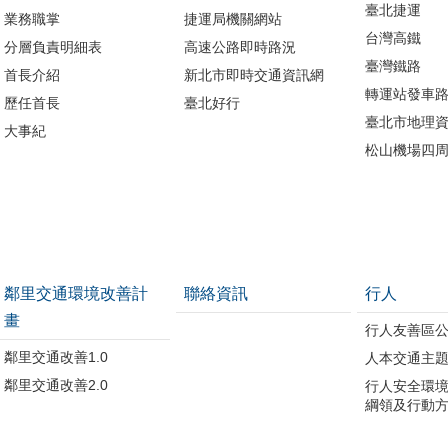
臺北捷運
業務職掌
捷運局機關網站
台灣高鐵
分層負責明細表
高速公路即時路況
臺灣鐵路
首長介紹
新北市即時交通資訊網
轉運站發車
歷任首長
臺北好行
臺北市地理資
大事紀
松山機場四
鄰里交通環境改善計
聯絡資訊
行人
畫
行人友善區
鄰里交通改善1.0
人本交通主
鄰里交通改善2.0
行人安全環
綱領及行動