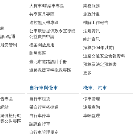
大貨車/聯結車專區
業務服務
共享運具專區
施政計畫
遙控無人機專區
機關工作報告
路線
公車廣告提供政令宣導或
法規資訊
訊e點通
公益廣告申請
統計資訊
周飛安管制
檔案開放應用
預算(104年以前)
防災專區
道路交通安全會報資料
臺北市道路設計手冊
預算及法定預算書
道路救援車輛拖救專區
更多...
自行車與慢車
機車、汽車
公告專區
自行車租賃
停車管理
題網站
帶自行車搭捷運
違規查詢
境總健檢行動
自行車停車
車輛監理
方案公告專區
認識自行車
自行車管理規定