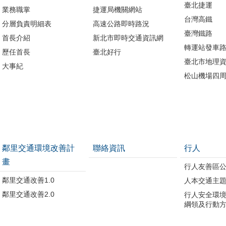
臺北捷運
業務職掌
捷運局機關網站
台灣高鐵
分層負責明細表
高速公路即時路況
臺灣鐵路
首長介紹
新北市即時交通資訊網
轉運站發車
歷任首長
臺北好行
臺北市地理資
大事紀
松山機場四
鄰里交通環境改善計
聯絡資訊
行人
畫
行人友善區
鄰里交通改善1.0
人本交通主
鄰里交通改善2.0
行人安全環
綱領及行動