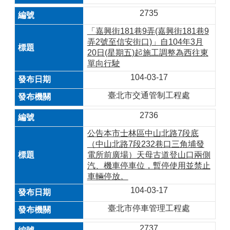
2735
「嘉興街181巷9弄(嘉興街181巷9
弄2號至信安街口)」自104年3月
20日(星期五)起施工調整為西往東
單向行駛
104-03-17
臺北市交通管制工程處
2736
公告本市士林區中山北路7段底
（中山北路7段232巷口三角埔發
電所前廣場）天母古道登山口兩側
汽、機車停車位，暫停使用並禁止
車輛停放。
104-03-17
臺北市停車管理工程處
2737