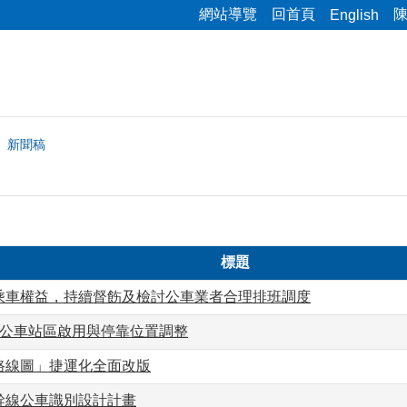
網站導覽
回首頁
English
新聞稿
標題
乘車權益，持續督飭及檢討公車業者合理排班調度
6公車站區啟用與停靠位置調整
路線圖」捷運化全面改版
幹線公車識別設計計畫