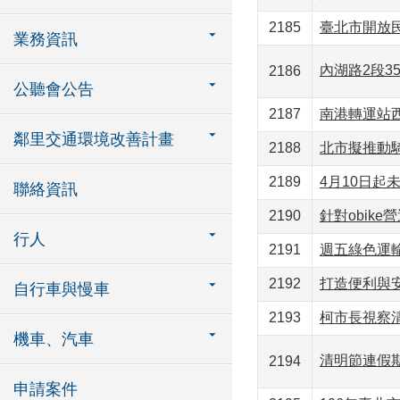
2185
臺北市開放
業務資訊
內湖路2段3
2186
公聽會公告
2187
南港轉運站
鄰里交通環境改善計畫
2188
北市擬推動騎Y
2189
4月10日
聯絡資訊
2190
針對obik
行人
2191
週五綠色運輸
2192
打造便利與
自行車與慢車
2193
柯市長視察
機車、汽車
清明節連假
2194
申請案件