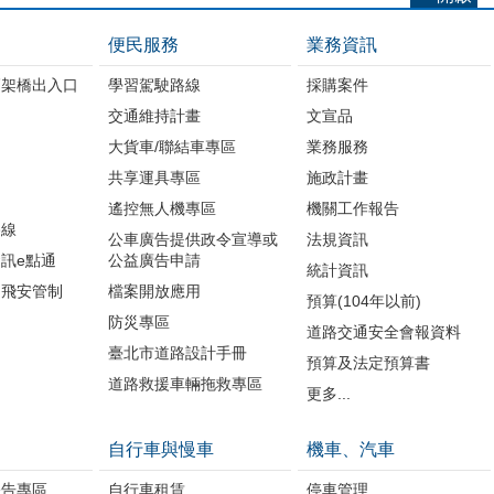
便民服務
業務資訊
高架橋出入口
學習駕駛路線
採購案件
交通維持計畫
文宣品
大貨車/聯結車專區
業務服務
共享運具專區
施政計畫
遙控無人機專區
機關工作報告
路線
公車廣告提供政令宣導或
法規資訊
訊e點通
公益廣告申請
統計資訊
周飛安管制
檔案開放應用
預算(104年以前)
防災專區
道路交通安全會報資料
臺北市道路設計手冊
預算及法定預算書
道路救援車輛拖救專區
更多...
自行車與慢車
機車、汽車
公告專區
自行車租賃
停車管理