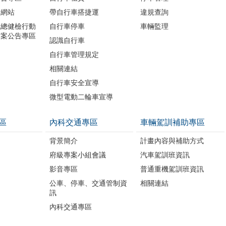
題網站
帶自行車搭捷運
違規查詢
境總健檢行動
自行車停車
車輛監理
方案公告專區
認識自行車
自行車管理規定
相關連結
自行車安全宣導
微型電動二輪車宣導
區
內科交通專區
車輛駕訓補助專區
背景簡介
計畫內容與補助方式
府級專案小組會議
汽車駕訓班資訊
影音專區
普通重機駕訓班資訊
公車、停車、交通管制資
相關連結
訊
內科交通專區