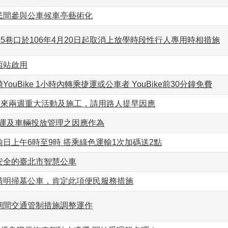
民間參與公車候車亭藝術化
55巷口於106年4月20日起取消上放學時段性行人專用時相措施
西站啟用
ouBike 1小時內轉乘捷運或公車者 YouBike前30分鐘免費
起未來兩週重大活動及施工，請用路人提早因應
e營運及車輛投放管理之因應作為
日上午6時至9時 搭乘綠色運輸1次加碼送2點
安全的臺北市智慧公車
清明掃墓公車，肯定此項便民服務措施
期間交通管制措施調整運作