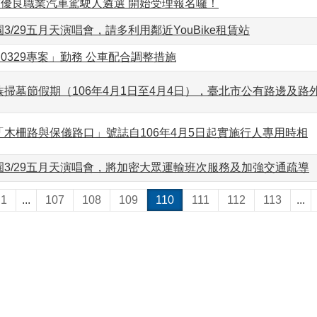
市優良職業汽車駕駛人遴選 開始受理報名囉！
3/29五月天演唱會，請多利用鄰近YouBike租賃站
「0329專案」勤務 公車配合調整措施
掃墓節假期（106年4月1日至4月4日），臺北市公有路邊及路
木柵路與保儀路口」號誌自106年4月5日起實施行人專用時相
園3/29五月天演唱會，將加密大眾運輸班次服務及加強交通疏導
1
...
107
108
109
110
111
112
113
...