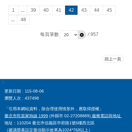
1
...
39
40
41
42
43
44
45
...
48
每頁筆數
/
957
回上一頁
:::
更新日期
115-08-06
瀏覽人次
437498
「引用本網站資料，除合理使用情形外，應取得授權」
臺北市民當家熱線 1999
(外縣市 02-27208889)
服務電話與地址
地址：110204 臺北巿信義區巿府路1號6樓西北區
（建議螢幕設定最佳顯示效果為1024*768以上）