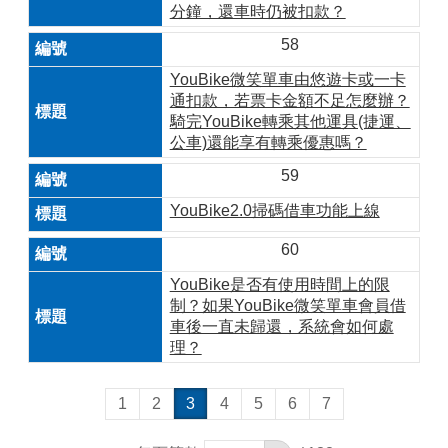
分鐘，還車時仍被扣款？
58
YouBike微笑單車由悠遊卡或一卡
通扣款，若票卡金額不足怎麼辦？
騎完YouBike轉乘其他運具(捷運、
公車)還能享有轉乘優惠嗎？
59
YouBike2.0掃碼借車功能上線
60
YouBike是否有使用時間上的限
制？如果YouBike微笑單車會員借
車後一直未歸還，系統會如何處
理？
1
2
3
4
5
6
7