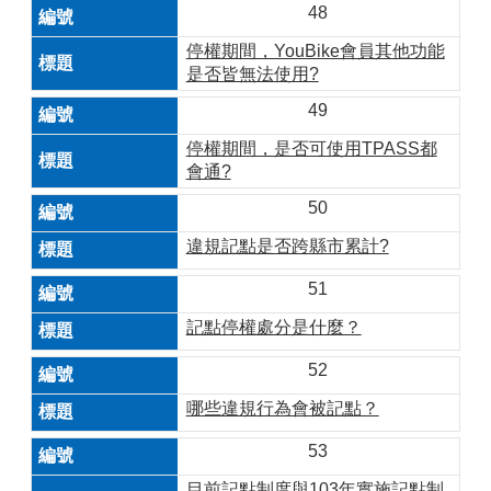
48
停權期間，YouBike會員其他功能
是否皆無法使用?
49
停權期間，是否可使用TPASS都
會通?
50
違規記點是否跨縣市累計?
51
記點停權處分是什麼？
52
哪些違規行為會被記點？
53
目前記點制度與103年實施記點制