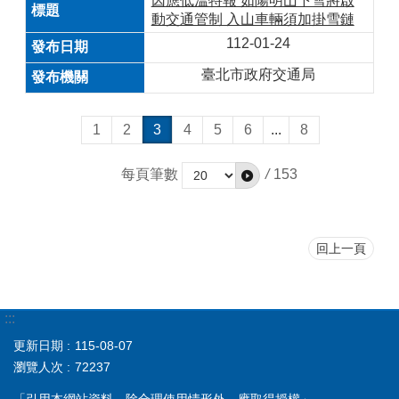
因應低溫特報 如陽明山下雪將啟
動交通管制 入山車輛須加掛雪鏈
112-01-24
臺北市政府交通局
1
2
3
4
5
6
...
8
每頁筆數
/
153
回上一頁
:::
更新日期
115-08-07
瀏覽人次
72237